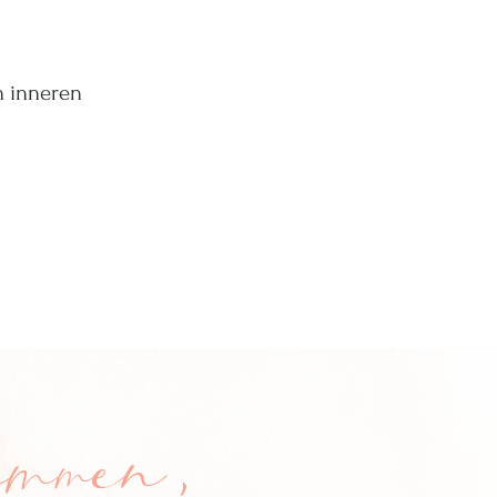
n inneren
mmen,