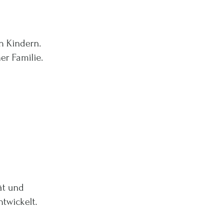
n Kindern.
er Familie.
ät und
twickelt.