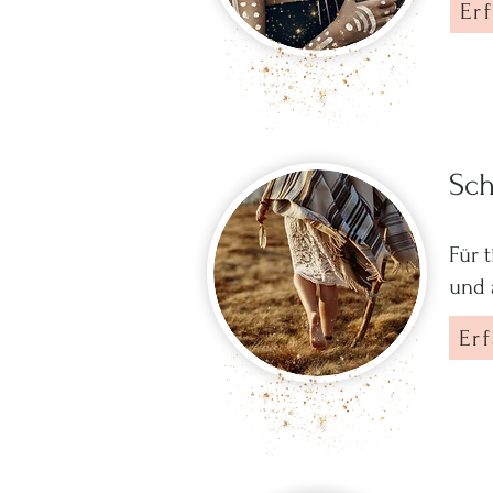
Er
Sch
Für 
und 
Er