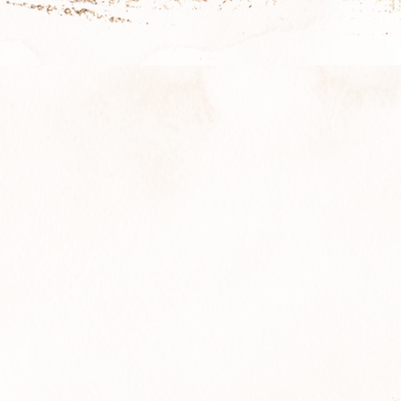
Und Du wünschst Dir, wieder in De
n und stimmig mit Dir und Deinen Bezi
i, innere Ruhe zu finden, alte Muster z
spüren.