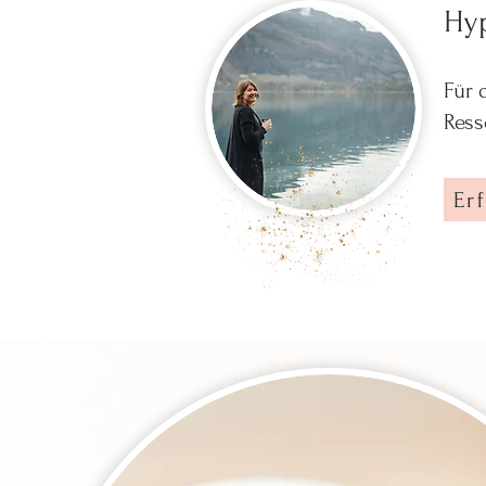
Hy
Für 
Ress
Er