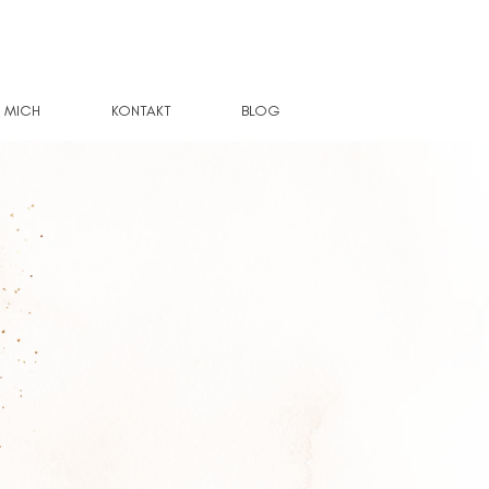
 MICH
KONTAKT
BLOG
n Céline,
dividualpsychologin und begleite