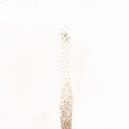
iner Kraft zu
ehungen zu
u lösen und