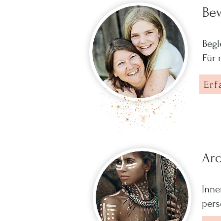
Be
Begl
Für 
Erf
Arc
Inne
pers