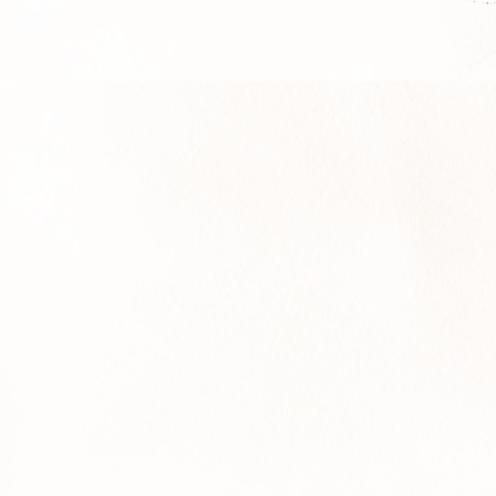
stehen, klar zu fühle
sein?
Ich begleite Dich dabe
Dich selbst wieder zu 