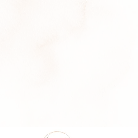
hren Frauen und Mütter in ihre
tabilität und innere Ruhe.