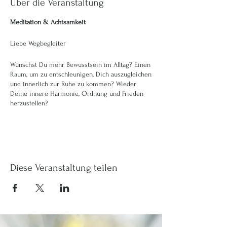
Über die Veranstaltung
Meditation & Achtsamkeit
Liebe Wegbegleiter
Wünschst Du mehr Bewusstsein im Alltag? Einen
Raum, um zu entschleunigen, Dich auszugleichen
und innerlich zur Ruhe zu kommen? Wieder
Deine innere Harmonie, Ordnung und Frieden
herzustellen?
Genau dafür ist diese Stunde am Mittwochabend
von 20.00 - 21.00 Uhr an der Steinigstrasse 8 in
8956 Killwangen.
Ob Du Dich vom Business entschleunigen
magst, Mutter von kleinen Kindern bist oder
Diese Veranstaltung teilen
einfach Lust hast, Dir selbst mehr Raum
schenken magst, Du bist hier genau richtig. Dies
darf für Dich eine Auftank Zeit sein.
Folgende Daten stehen Dir dafür zur Verfügung,
Du kannst sie gerne einzeln buchen. Bitte melde