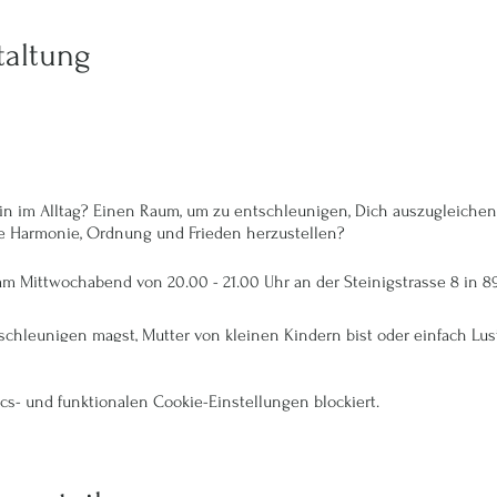
taltung
 im Alltag? Einen Raum, um zu entschleunigen, Dich auszugleichen 
 Harmonie, Ordnung und Frieden herzustellen?
am Mittwochabend von 20.00 - 21.00 Uhr an der Steinigstrasse 8 in 8
hleunigen magst, Mutter von kleinen Kindern bist oder einfach Lust
 bist hier genau richtig.
s- und funktionalen Cookie-Einstellungen blockiert.
ür zur Verfügung, Du kannst sie gerne einzeln buchen.
22 | 30.03.2022 | 06.04.2022 | 27.04.2022 | 18.05.2022 | 01.06.2022 | 15.06