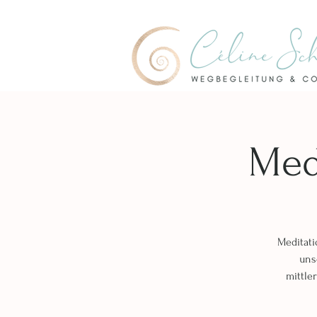
Med
Meditati
uns
mittle