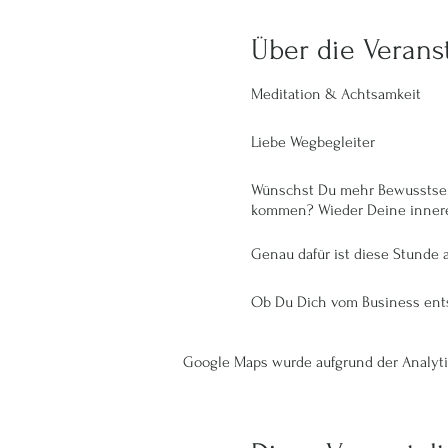
Über die Verans
Meditation & Achtsamkeit
Liebe Wegbegleiter
Wünschst Du mehr Bewusstsein
kommen? Wieder Deine innere
Genau dafür ist diese Stunde 
Ob Du Dich vom Business entsc
Inneres tiefer zu entdecken, Du
Google Maps wurde aufgrund der Analytic
Folgende Daten stehen Dir daf
9.2.2022 | 23.02.2022 | 16.03.20