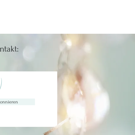
rten können, darfst Du gerne
. Du kannst mir den Betrag
10 Frauen & Männer, deshalb
ntakt:
)
onnieren