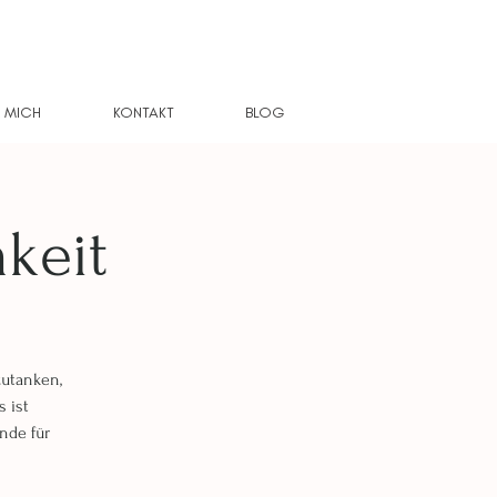
 MICH
KONTAKT
BLOG
keit
zutanken,
 ist
nde für