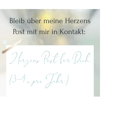
Bleib über meine Herzens
Post mit mir in Kontakt:
Herzens Post für Dich
(3-4 x pro Jahr)
Ich stimme der