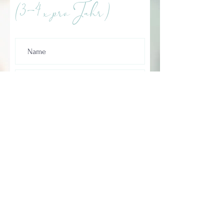
(3-4 x pro Jahr)
Ich stimme der
Datenschutzerklärung zu.
Abonnieren
WEGBEGLEITUNG & COACHING
Celine Schaub