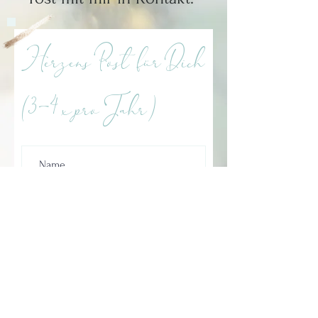
Herzens Post für Dich
(3-4 x pro Jahr)
Ich stimme der
Datenschutzerklärung zu.
Abonnieren