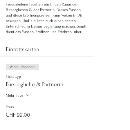
verschiedene Facetten ein in den Raum der
Fürsorglichen & der Partnerin. Dieses Wissen
und diese Eröffnungsreisen kann Welten in Dir
bewegen. Und, sie kann auch einen echten
Unterschied in Deiner Begleitung machen. Somit
dient das Wissen, Eröffnen und Erfahren über
die Ur-Bilder der Seelen einer wertvollen und
wichtigen Weiterbildung. Erkennst Du in Deiner
Begleitung von Frauen, wo ein Archetyp, ein Ur-
Eintrittskarten
Bild nicht ausgelebt wird oder mehr belebt
werden darf? Manchmal liegt genau hier der
Schlüssel für Fluss, inneren Frieden, fürs
Verkauf beendet
Weiterkommen.
Tickettyp
Ebenso im Begleiten unserer Kinder. Erkennen
Fürsorgliche & Partnerin
wir, welche Ur-Bilder und Archetypen in unseren
Mädchen besonders aktiv sind, können wir sie
Mehr Infos
optimal darin begleiten und unterstützen. Wenn
Du nur Wissen möchtest, kannst Du auch ein
Preis
Buch darüber lesen. Bei uns hier gehts viel
CHF 99.00
tiefer. Wir eröffnen diesen Raum in Dir, so dass
Du dem Ur-Bild mit all Deinen Sinnen und
Wahrnehmungen begegnen kannst. Wenn Du so