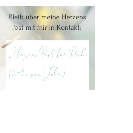
Bleib über meine Herzens
Post mit mir in Kontakt:
Herzens Post für Dich
(3-4 x pro Jahr)
Ich stimme der