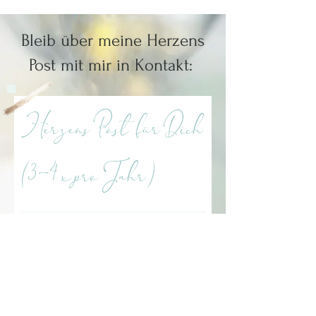
Bleib über meine Herzens
Post mit mir in Kontakt:
Herzens Post für Dich
(3-4 x pro Jahr)
Ich stimme der