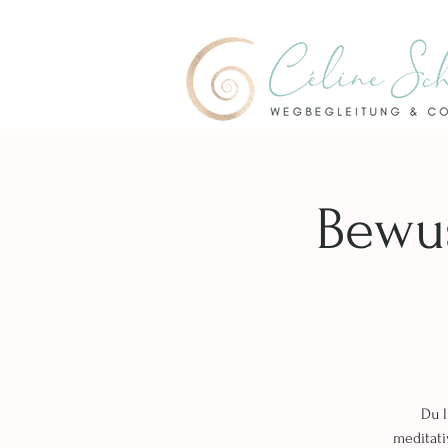
Bewus
Du l
meditati