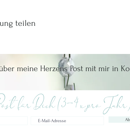
ung teilen
 über meine Herzens Post mit mir in Ko
ost für Dich (3-4 x pro Jahr
Ab