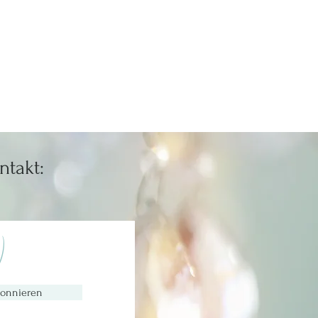
ntakt:
)
onnieren