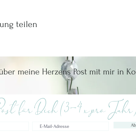
ung teilen
 über meine Herzens Post mit mir in Ko
ost für Dich (3-4 x pro Jahr
Ab