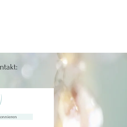
ntakt:
)
onnieren