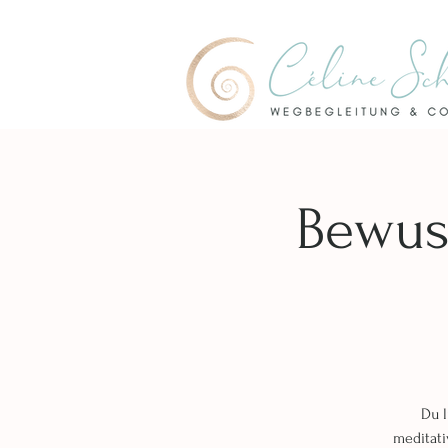
Bewus
Du l
meditati