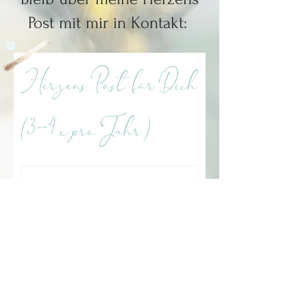
Post mit mir in Kontakt:
Herzens Post für Dich
(3-4 x pro Jahr)
Ich stimme der
Datenschutzerklärung zu.
Abonnieren