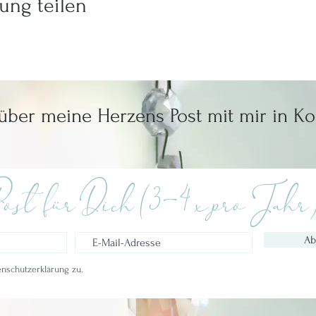
ung teilen
 über meine Herzens Post mit mir in Ko
ost für Dich (3-4 x pro Jahr
Ab
nschutzerklärung zu.