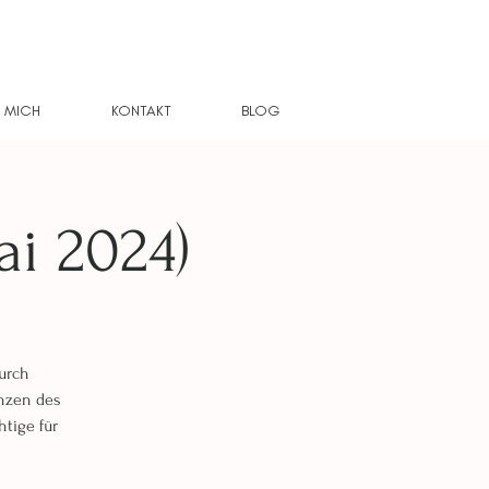
 MICH
KONTAKT
BLOG
i 2024)
durch
enzen des
tige für