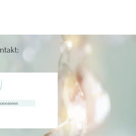
ntakt:
)
onnieren