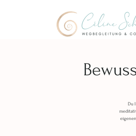
Bewuss
Du l
meditati
eigenen