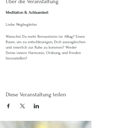
Über die Veranstaltung
Meditation & Achtsamkeit
Liebe Wegbegleiter
Wünschst Du mehr Bewusstsein im Alltag? Einen
Raum, um zu entschleunigen, Dich auszugleichen
und innerlich zur Ruhe zu kommen? Wieder
Deine innere Harmonie, Ordnung und Frieden
herzustellen?
Genau dafür ist diese Stunde am Mittwochabend
von 20.00 - 21.00 Uhr an der Steinigstrasse 8 in
8956 Killwangen.
Ob Du Dich vom Business entschleunigen
magst, Mutter von kleinen Kindern bist oder
Diese Veranstaltung teilen
einfach Lust hast, Dir selbst mehr Raum
schenken magst, Du bist hier genau richtig. Dies
darf für Dich eine Auftank Zeit sein.
Folgende Daten stehen Dir dafür zur Verfügung,
Du kannst sie gerne einzeln buchen. Bitte melde